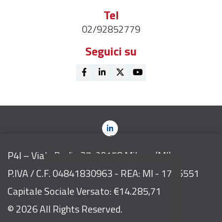
Tel
02/92852779
Seguici su
P4I fa parte del gruppo Digital360 Advisory
Vai al sito Digital360
P4I – Viale Bodio 37, 20158 Milano (MI)
P.IVA / C.F. 04841830963 - REA: MI - 1776551
Capitale Sociale Versato:
€
14.285,71
© 2026 All Rights Reserved.